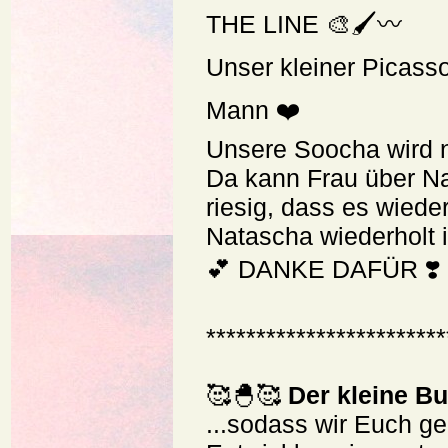
THE LINE 🎨🖌️〰️
Unser kleiner Picasso
Mann ❤️
Unsere Soocha wird nu
Da kann Frau über N
riesig, dass es wied
Natascha wiederholt i
💕 DANKE DAFÜR ❣️
************************
🥰🐣🥰
Der kleine Bu
...sodass wir Euch ge