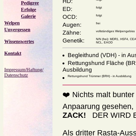
HD:
Pedigree
ED:
folgt
Erfolge
Galerie
OCD:
folgt
Welpen
Augen:
frei
Unvergessen
Zähne:
vollständiges Welpengebiss
Genetik:
N/N (frei): MDR1, HSF4, C
Wissenswertes
NCL, EAOD
Kontakt
Begleithund (VDH) - in Au
Rettungshund Fläche (BRH
Ausbildung
Impressum/Haftung/
Datenschutz
Rettungshund Trümmer (BRH) - in Ausbildung
❤️ Nichts malt bunter
Anpaarung gesehen, 
ZACK!
DER WIRD E
Als dritter Rasta-A