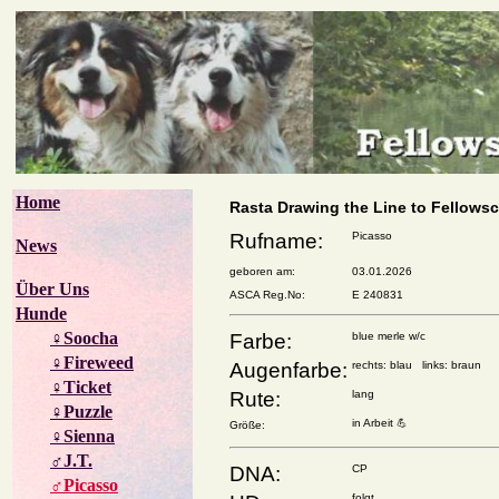
Home
Rasta Drawing the Line to Fellows
Rufname:
Picasso
News
geboren am:
03.01.2026
Über Uns
ASCA Reg.No:
E 240831
Hunde
♀Soocha
Farbe:
blue merle w/c
♀Fireweed
Augenfarbe:
rechts: blau links: braun
♀Ticket
Rute:
lang
♀Puzzle
in Arbeit 💪
Größe:
♀Sienna
♂J.T.
DNA:
CP
♂Picasso
folgt