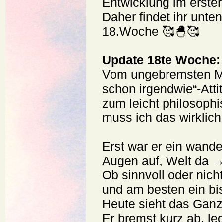
Entwicklung im erste
Daher findet ihr unte
18.Woche 🥰🐣🥰
Update 18te Woche:
Vom ungebremsten Min
schon irgendwie“-Att
zum leicht philosop
muss ich das wirklic
Erst war er ein wande
Augen auf, Welt da 
Ob sinnvoll oder nic
und am besten ein bis
Heute sieht das Ganz
Er bremst kurz ab, le