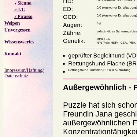
HD:
♀Sienna
ED:
0/0 (Auswerter Dr. Witteborg)
♂J.T.
♂Picasso
OCD:
0/0 (Auswerter Dr. Witteborg)
Welpen
Augen:
frei
Unvergessen
Zähne:
vollständiges Scherengebiss
Genetik:
MDR1 +/-
Wissenswertes
N/N (frei): HSF4, CEA, PRA
Kontakt
geprüfter Begleithund (VD
Rettungshund Fläche (BRH
Impressum/Haftung/
Rettungshund Trümmer (BRH) in Ausbildung
Datenschutz
Außergewöhnlich - 
Puzzle hat sich scho
Freundin Jana geschl
außergewöhnlichen Fä
Konzentrationfähigkei