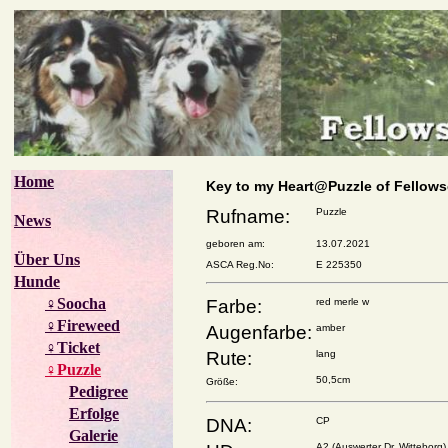
Home
Key to my Heart@Puzzle of Fellow
Rufname:
Puzzle
News
geboren am:
13.07.2021
Über Uns
ASCA Reg.No:
E 225350
Hunde
♀Soocha
Farbe:
red merle w
♀Fireweed
Augenfarbe:
amber
♀Ticket
Rute:
lang
♀Puzzle
50,5cm
Größe:
Pedigree
Erfolge
DNA:
CP
Galerie
A2 (Auswerter Dr. Witteborg)