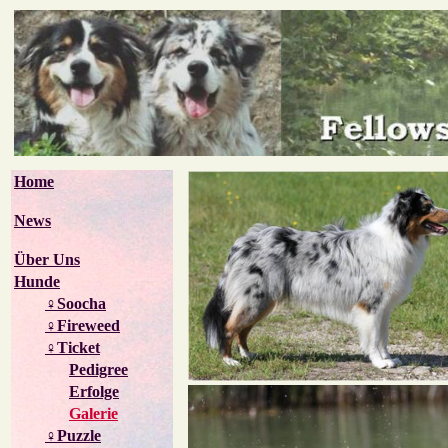
Home
News
Über Uns
Hunde
♀Soocha
♀Fireweed
♀Ticket
Pedigree
Erfolge
Galerie
♀Puzzle